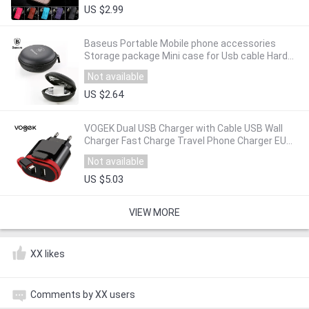
US $2.99
Baseus Portable Mobile phone accessories
Storage package Mini case for Usb cable Hard
Bag Earphone Box for charger SD TF Cards
Not available
US $2.64
VOGEK Dual USB Charger with Cable USB Wall
Charger Fast Charge Travel Phone Charger EU
US Plug Adapter For iPhone Samsung Xiaomi
Not available
US $5.03
VIEW MORE
XX likes
Comments by XX users