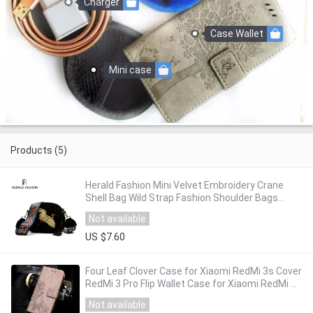
Charger
Case Wallet
Mini case
Products (5)
Herald Fashion Mini Velvet Embroidery Crane
Shell Bag Wild Strap Fashion Shoulder Bags
Designer Tassel Vintage Crossbody Bag
Not available
US $7.60
Four Leaf Clover Case for Xiaomi RedMi 3s Cover
RedMi 3 Pro Flip Wallet Case for Xiaomi RedMi 3
S 3 Pro Phone Coque PU Leather
Not available