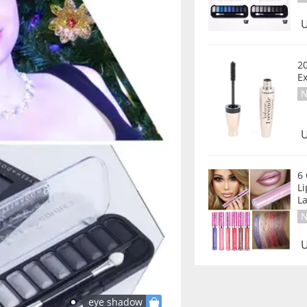
U
2
E
N
U
6
Li
La
N
U
eye shadow