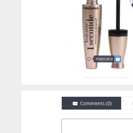
mascara
Comments (
0
)