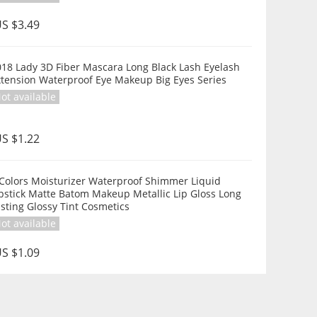
S $3.49
018 Lady 3D Fiber Mascara Long Black Lash Eyelash
xtension Waterproof Eye Makeup Big Eyes Series
ot available
S $1.22
 Colors Moisturizer Waterproof Shimmer Liquid
pstick Matte Batom Makeup Metallic Lip Gloss Long
sting Glossy Tint Cosmetics
ot available
S $1.09