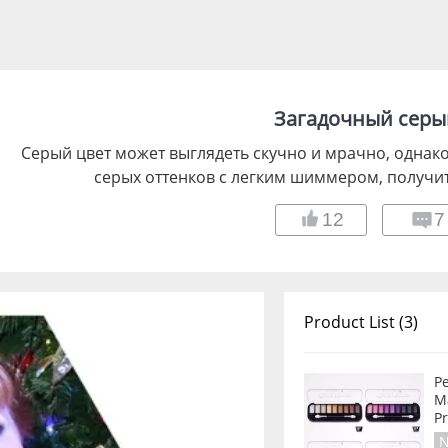
Загадочный серый
Серый цвет может выглядеть скучно и мрачно, однако
серых оттенков с легким шиммером, получит
12
7
Product List (3)
P
M
Pr
N