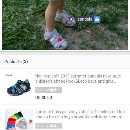
sandals
Products (3)
Non-slip soft 2019 summer sandals new large
children's shoes Hook&Loop boys and girls
beach sandals
Not available
US $0.00
summer baby girls boys shorts 10 colors cotton
shorts for girls boys brand kids children beach
shorts baby clothes
Not available