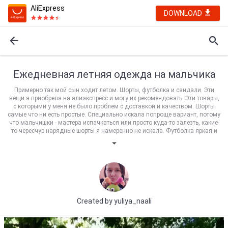
AliExpress
DOWNLOAD
Ежедневная летняя одежда на мальчика
Примерно так мой сын ходит летом. Шорты, футболка и сандали. Эти
вещи я приобрела на алиэкспресс и могу их рекомендовать. Эти товары,
с которыми у меня не было проблем с доставкой и качеством. Шорты
самые что ни есть простые. Специально искала попроще вариант, потому
что мальчишки - мастера испачкаться или просто куда-то залезть, какие-
то чересчур нарядные шорты я намеренно не искала. Футболка яркая и
красивая, исключительно ребячий вариант. А сандали- это отдельная
тема, они превзошли все ожидания, мы взяли размер 12.5 на ногу около
17 см. Получились с запасом. Эти товары могу рекомендовать на лето.
Всем удачных покупок!!!
Created by
yuliya_naali