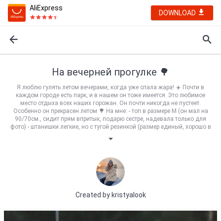
AliExpress
DOWNLOAD
На вечерней прогулке 🌳
Я люблю гулять летом вечерами, когда уже спала жара! ☀️ Почти в
каждом городе есть парк, и в нашем он тоже имеется. Это любимое
место отдыха всех наших горожан. Он почти никогда не пустеет.
Особенно он прекрасен летом 🌳 На мне: - топ в размере М (он мал на
90/70см., сидит прям впритык, подарю сестре, надевала только для
фото) - штанишки легкие, но с тугой резинкой (размер единый, хорошо в
общем то сели на рост 158см., 70/97см.) - сандалии размер 6,5 отлично
на стопу 23,5см. Всем классных покупок ❤️
Created by
kristyalook