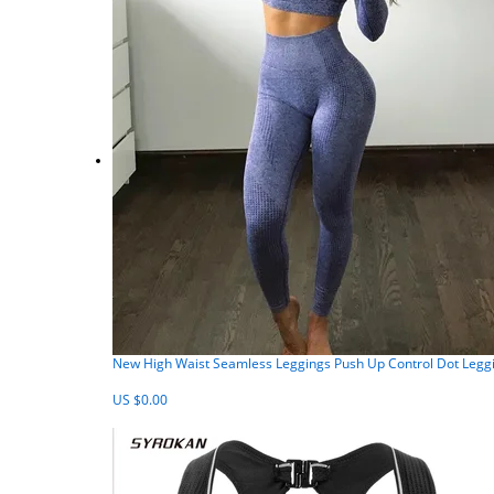
New High Waist Seamless Leggings Push Up Control Dot Leggi
US $0.00