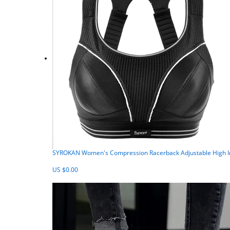
SYROKAN Women's Compression Racerback Adjustable High Imp
US $0.00