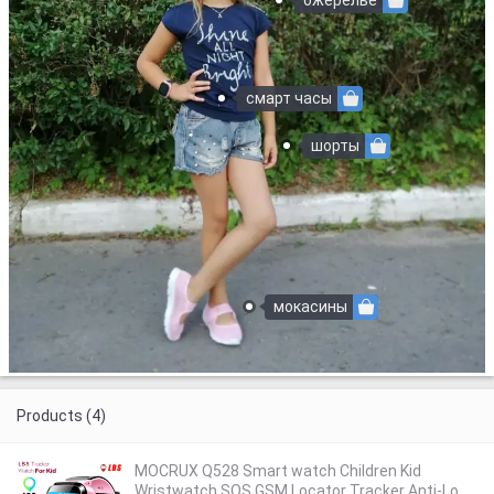
ожерелье
смарт часы
шорты
мокасины
Products (4)
MOCRUX Q528 Smart watch Children Kid
Wristwatch SOS GSM Locator Tracker Anti-Lost