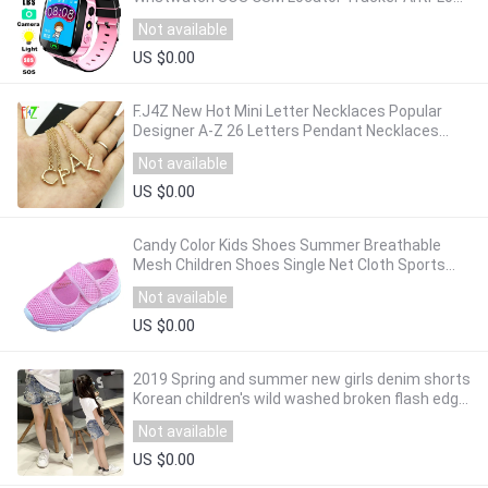
Safe Smartwatch Child Guard for iOS Android
Not available
US $0.00
F.J4Z New Hot Mini Letter Necklaces Popular
Designer A-Z 26 Letters Pendant Necklaces
Short Initial collares Letter Jewelry
Not available
US $0.00
Candy Color Kids Shoes Summer Breathable
Mesh Children Shoes Single Net Cloth Sports
Sneakers Boys Shoes Girls Shoes CSH226
Not available
US $0.00
2019 Spring and summer new girls denim shorts
Korean children's wild washed broken flash edge
hot pants
Not available
US $0.00