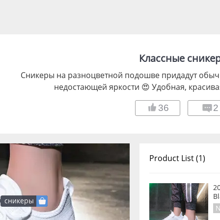
Классные снике
Сникеры на разноцветной подошве придадут обыч
недостающей яркости 😍 Удобная, красива
36
2
Product List (1)
2
B
сникеры
N