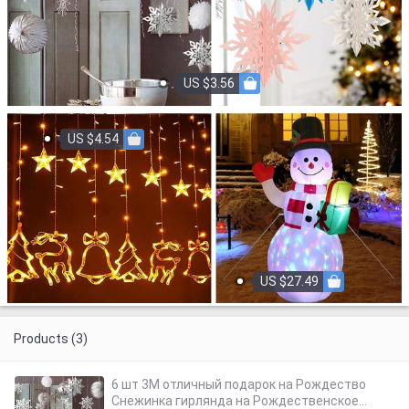
US $3.56
US $4.54
US $27.49
Products (3)
6 шт 3M отличный подарок на Рождество
Снежинка гирлянда на Рождественское