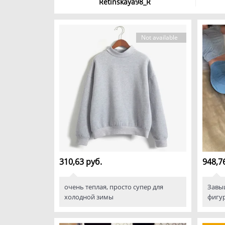
Retinskaya98_R
Not available
310,63 руб.
948,7
очень теплая, просто супер для
Завы
холодной зимы
фигу