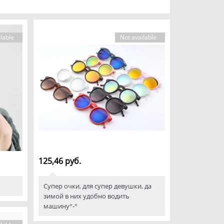
lable
Not available
125,46 руб.
Супер очки, для супер девушки, да
зимой в них удобно водить
машину°-°