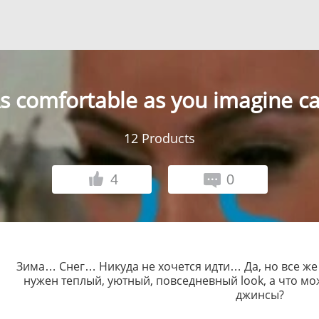
s comfortable as you imagine c
12
Products
4
0
Зима… Снег… Никуда не хочется идти… Да, но все же 
нужен теплый, уютный, повседневный look, а что мо
джинсы?