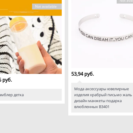
Not avai
Not available
53,94 руб.
6 руб.
Мода аксессуары ювелирные
амблер детка
изделия храбрый письмо жаль 
дизайн манжеты подарка
влюбленных B3401