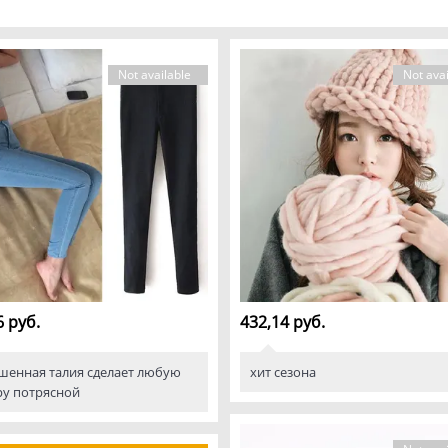
Not available
Not avai
6 руб.
432,14 руб.
шенная талия сделает любую
хит сезона
ру потрясной