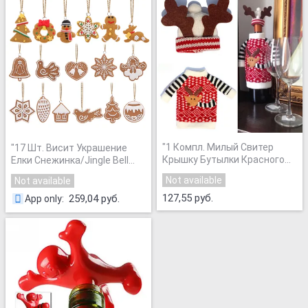
Инструментов Украшения
инструмент
"
"
1 Компл. Милый Свитер
"
17 Шт. Висит Украшение
Крышку Бутылки Красного
Елки Снежинка/Jingle Bell
Вина Сумки Дед Мороз
Печенье Как Ручной работы
Not available
Not available
Обеденный Стол Украшения
Полимерная Глина
Одежда Со Шляпами
127,55 руб.
Рождественские
259,04 руб.
App only
:
Главная Партия Декоры
"
Украшения
"