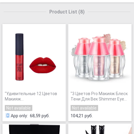
Product List
(
8
)
"
Удивительные 12 Цветов
"
3 Цветов Pro Макияж Блеск
Макияж
Тени Для Век Shimmer Eye
Водонепроницаемый
Shadow Пигмент Пудра
Not available
Not available
Матовый Бархат Жидкая
Красота
"
Помада Долгое Блеск Для
68,59 руб.
104,21 руб.
App only
:
Губ Косметика
"