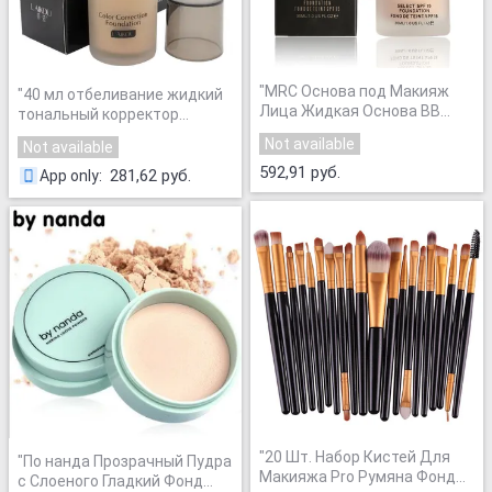
"
MRC Основа под Макияж
"
40 мл отбеливание жидкий
Лица Жидкая Основа BB
тональный корректор
Крем SPF15 Корректор
увлажняющий масло-
Not available
Not available
Отбеливание Увлажняющий
контроля
Oilcontrol
592,91 руб.
водонепроницаемый
281,62 руб.
App only
:
Водонепроницаемый
макияж
"
Maquiagem
"
"
20 Шт. Набор Кистей Для
"
По нанда Прозрачный Пудра
Макияжа Pro Румяна Фонд
с Слоеного Гладкий Фонд