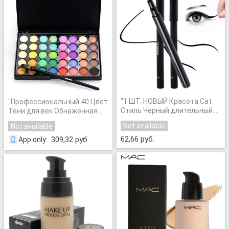
"
1 ШТ. НОВЫЙ Красота Cat
"
Профессиональный 40 Цвет
Стиль Черный длительный
Тени для век Обнаженная
Водонепроницаемый
Палитра Для Макияжа
Not available
Not available
Жидкая Подводка Eye Liner
Матовая Природный
Pen Карандаш
62,66 руб.
Длительный Красоты Тени
309,32 руб.
App only
:
Косметическая Инструмент
"
Для Век Палитра
Maquiagem
"