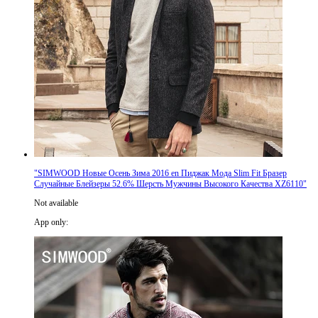
"
SIMWOOD Новые Осень Зима 2016 en Пиджак Мода Slim Fit Бразер
Случайные Блейзеры 52.6% Шерсть Мужчины Высокого Качества XZ6110
"
Not available
App only
: