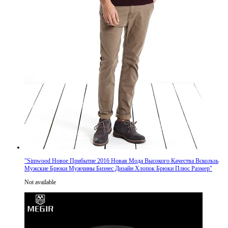
"
Simwood Новое Прибытие 2016 Новая Мода Высокого Качества Вскользь
Мужские Брюки Мужчины Бизнес Дизайн Хлопок Брюки Плюс Размер
"
Not available