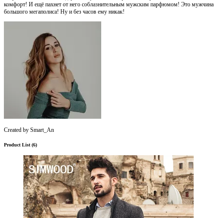
комфорт! И ещё пахнет от него соблазнительным мужским парфюмом! Это мужчина
большого мегаполиса! Ну и без часов ему никак!
Created by
Smart_An
Product List
(
6
)