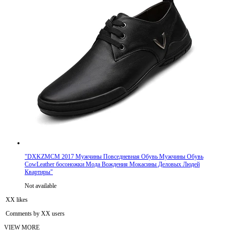
"
DXKZMCM 2017 Мужчины Повседневная Обувь Мужчины Обувь
CowLeather босоножки Мода Вождения Мокасины Деловых Людей
Квартиры
"
Not available
XX likes
Comments by XX users
VIEW MORE