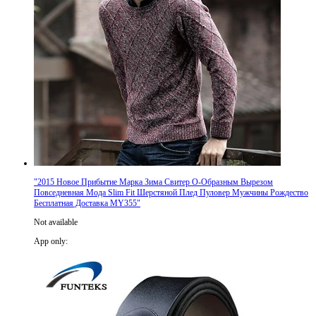
"
2015 Новое Прибытие Марка Зима Свитер О-Образным Вырезом
Повседневная Мода Slim Fit Шерстяной Плед Пуловер Мужчины Рождество
Бесплатная Доставка MY355
"
Not available
App only
: