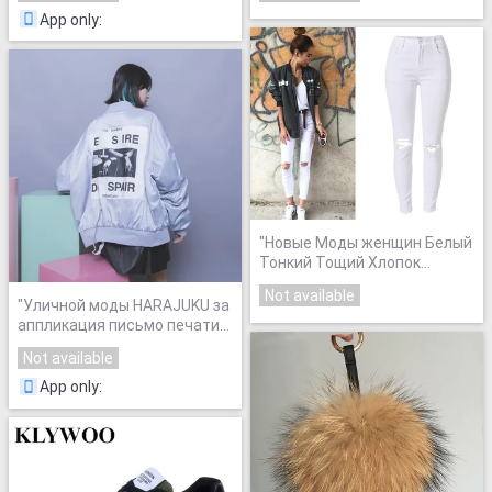
девушка причинно сумка
мягкой пальто
"
App only
:
Симпатичные bagpack
Feminina
"
"
Новые Моды женщин Белый
Тонкий Тощий Хлопок
Джинсовые Брюки Женские
Not available
Stretch Отверстия Ripped
"
Уличной моды HARAJUKU за
Проблемные Джинсы Для
аппликация письмо печати
Женщин
"
bf плюс размер
Not available
плиссированные молнии с
длинным рукавом верхняя
App only
:
одежда
"