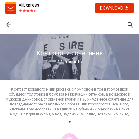
AliExpress
DOWNLOAD
Контраст и сочетание
14
Products
Контраст кожаного мини рюкзака с помпоном в тон и громоздкой
объемной толстовки и бомбера не кричащих оттенков, а возможно и
мужской джинсовки, спортивной куртки из 80-х - удачное сочетание для
повседневного расслабленного образа или городского шика. Лого,
слоганы и разнообразные надписи на объёмных одеждах - на пике
моды не первый сезон, а вод надпись на шляпе, не такой, конечно,
большой, какие были представлены на подиумах весна-лето - это что-то
интересненькое! Обувь с нашумевшим принтом мрамора и рваные
джинсы - летом 2017 главное оружие - оголенные ноги, а если будет
прохладно, то это отличный вариант совместить модное с удобным.