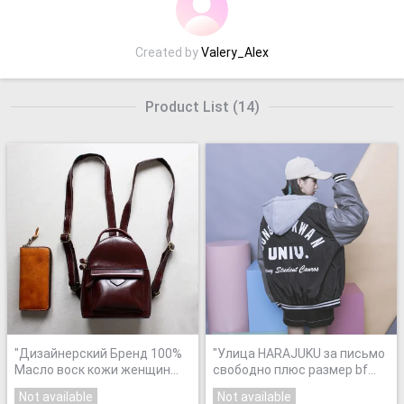
Created by
Valery_Alex
Product List
(
14
)
"
Дизайнерский Бренд 100%
"
Улица HARAJUKU за письмо
Масло воск кожи женщин
свободно плюс размер bf
рюкзак небольшой мини 2
лоскутное цвет блока PU с
Not available
Not available
размер даул использования
капюшоном wadded хлопка