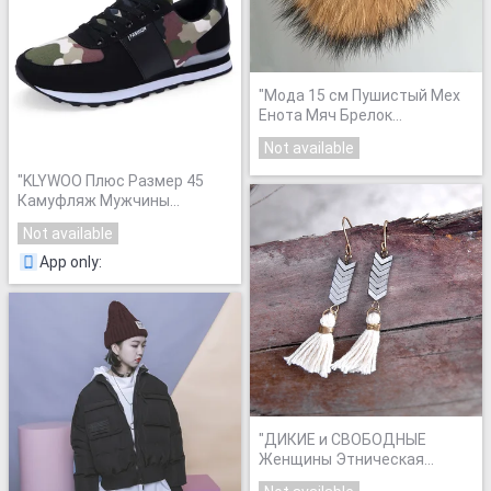
"
Мода 15 см Пушистый Мех
Енота Мяч Брелок
Натурального Меха Фокс
Not available
Брелок Мех понпоны
меховые брелок помпон
"
KLYWOO Плюс Размер 45
Очарование Женщины Сумку
Камуфляж Мужчины
кулон
"
Повседневная Обувь Мода
Not available
Осень Мужчины Тренеры
Дышащий Квартиры
App only
:
Мужчины Обувь Для Ходьбы
Zapatillas Hombre
"
"
ДИКИЕ и СВОБОДНЫЕ
Женщины Этническая
Бежевый Кисточкой