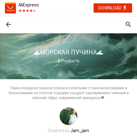
AliExpress
DOWNLOAD
🌊МОРСКАЯ ПУЧИНА🌊
5
Products
Темно-лазурное пышное платье в сочетании с панк-аксессуарами и
босоножками на толстой подошве создают одновременно нежный и
жёсткий образ современной принцессы🖤
Created by
Jam_jam