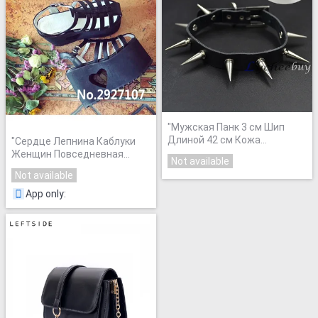
"
Мужская Панк 3 см Шип
Длиной 42 см Кожа
"
Сердце Лепнина Каблуки
Серебряные Заклепки
Женщин Повседневная
Not available
Шпильки Choker Ожерелье
Creepers Обувь На Заказ
Not available
Ворота EMO Рок Байкер
Сандалии Гладиаторов
Партия Готический
"
Женщины Экстрим Высокие
App only
:
Каблуки Насосы Zapatillas
Mujer
"