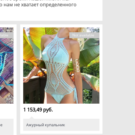
о нам не хватает определенного
ить наше состояние. Бирюзовый
то наоборот хочется ярких
ди интуитивно выбирают яркие
 какого цвета вещи Вас окружают
 я выбрала стиль Бохо, можно
lable
Not available
нуждённую одежду этнического
что вещи должны быть сделаны из
а и стиль предпочли ?
1 153,49 руб.
не
Ажурный купальник