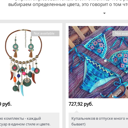
выбираем определенные цвета, это говорит о том чт
настроения и с помощью цвета мы хотим уравновес
цвет обладает успокаивающим действием. Кому 
впечатлений, активности, подвижности, то эти лю
оттенки жёлтого и красного. Понаблюдайте за собой
и на какие цвета Вы любите смотреть. Для отпуска
Not available
Not avai
расслабиться от офисных платьев и носить непри
характера. Как правило стиль Бохо подразумевает, 
натуральных материалов. А Вы какие цвет
9 руб.
727,92 руб.
ю комплекты - каждый
Купальников в отпуске много 
суар в едином стиле и цвете.
бывает)