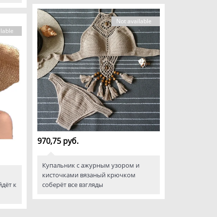
Not available
lable
970,75 руб.
Купальник с ажурным узором и
кисточками вязаный крючком
йдёт к
соберёт все взгляды