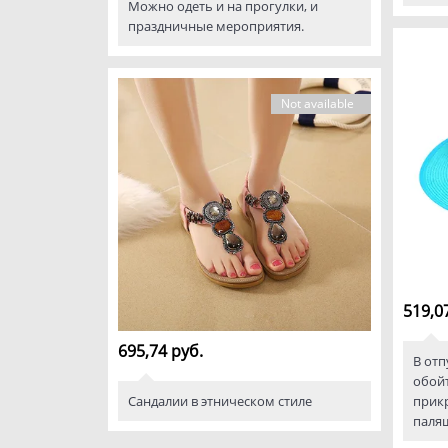
Можно одеть и на прогулки, и
праздничные мероприятия.
Not available
519,0
695,74 руб.
В отп
обойт
Сандалии в этническом стиле
прикр
паля