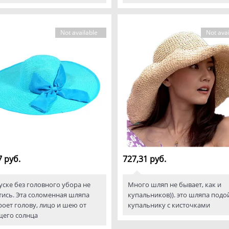
Not available
Not avai
7 руб.
727,31 руб.
уске без головного убора не
Много шляп не бывает, как и
ись. Эта соломенная шляпа
купальников)). это шляпа подо
оет голову, лицо и шею от
купальнику с кисточками
щего солнца