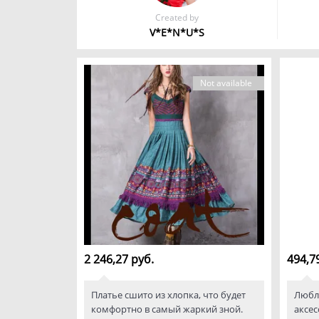
Created by
V*E*N*U*S
Not available
2 246,27 руб.
494,7
Платье сшито из хлопка, что будет
Любл
комфортно в самый жаркий зной.
аксес