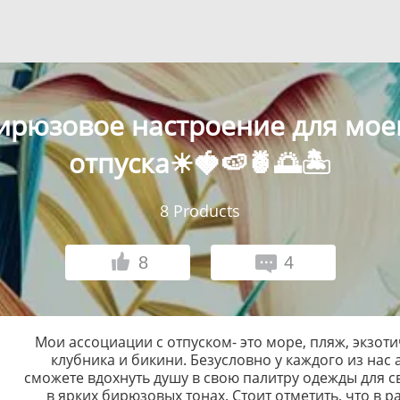
ирюзовое настроение для мое
отпуска☀🍓🍉🍍🌅🏝
8
Products
8
4
Мои ассоциации с отпуском- это море, пляж, экзот
клубника и бикини. Безусловно у каждого из нас
сможете вдохнуть душу в свою палитру одежды для с
в ярких бирюзовых тонах. Стоит отметить, что в