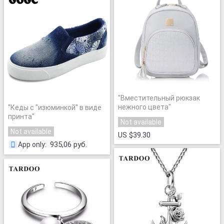
"
Вместительный рюкзак
нежного цвета
"
"
Кеды с "изюминкой" в виде
принта
"
Not available
Not available
US $39.30
935,06 руб.
App only
: