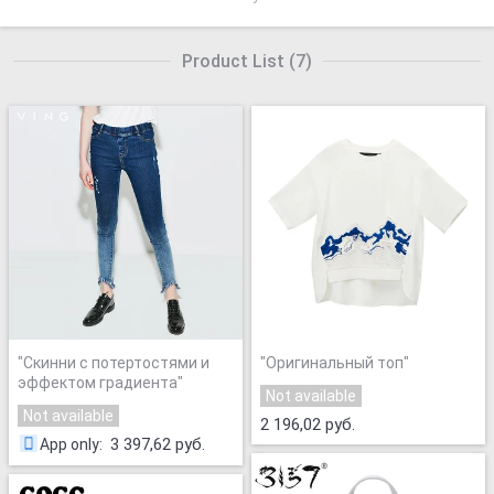
Product List
(
7
)
"
Скинни с потертостями и
"
Оригинальный топ
"
эффектом градиента
"
Not available
Not available
2 196,02 руб.
3 397,62 руб.
App only
: