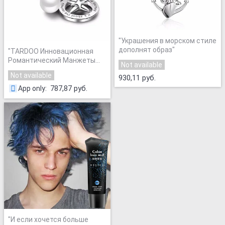
"
Украшения в морском стиле
дополнят образ
"
"
TARDOO Инновационная
Романтический Манжеты
Not available
Открытые Стерлингового
Not available
930,11 руб.
Серебра 925 Любовник
Кольца для Женщин Жемчуг
787,87 руб.
App only
:
& Badge Подвески Изящных
Ювелирных Изделий
"
"
И если хочется больше