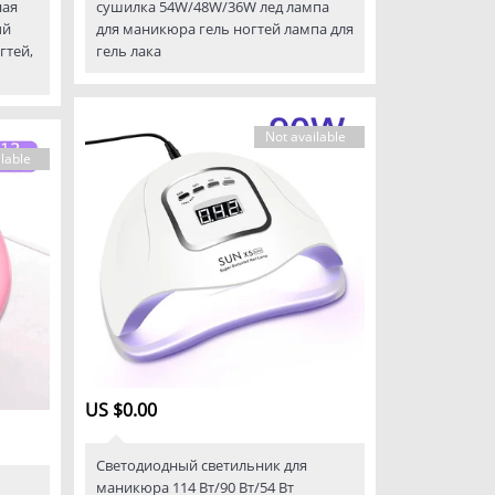
ная
сушилка 54W/48W/36W лед лампа
ый
для маникюра гель ногтей лампа для
гтей,
гель лака
Not available
lable
US $0.00
Светодиодный светильник для
маникюра 114 Вт/90 Вт/54 Вт