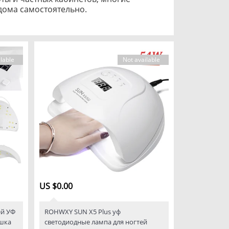
ома самостоятельно.
lable
Not available
US $0.00
ей УФ
ROHWXY SUN X5 Plus уф
ушка
светодиодные лампа для ногтей