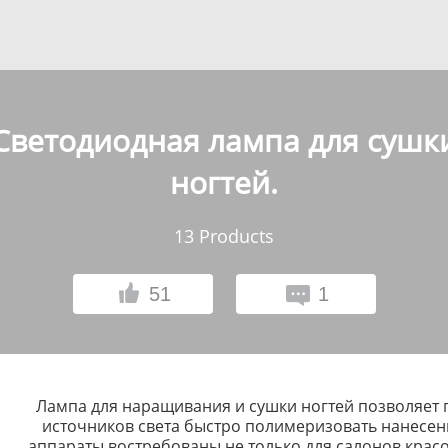
Светодиодная лампа для сушк
ногтей.
13
Products
51
1
Лампа для наращивания и сушки ногтей позволяет
источников света быстро полимеризовать нанесен
аппараты востребованы не только для салонов красо