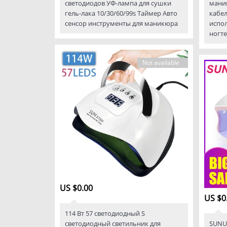
светодиодов УФ-лампа для сушки
маник
гель-лака 10/30/60/99s Таймер Авто
кабе
сенсор инструменты для маникюра
испол
ногт
Not available
US $0.00
US $0
114 Вт 57 светодиодный S
светодиодный светильник для
SUNUV