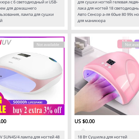
юра с 6 светодиодный и USB-
для сушки ногтей гелевая ледя
лем для домашнего
лака для ногтей 18 светодиодн
ьзования, лампа для сушки
Авто Сенсор а-ля 60ые 80 99s но
ей
для маникюра
Not available
Not avai
.00
US $0.00
 SUN4S/4 лампа для ногтей 48
18 Вт Сушилка для ногтей