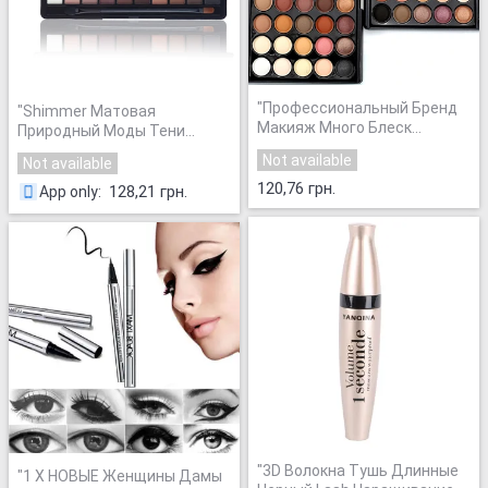
"
Профессиональный Бренд
"
Shimmer Матовая
Макияж Много Блеск
Природный Моды Тени
Матовый Тени Для Век 40
Макияж Свет Тени Для Век
Not available
Not available
цвет Водонепроницаемый
косметический Набор С
Бронзатор Голый Палитра
120,76 грн.
Кистью 10 Цветов НОВО
128,21 грн.
App only
:
Теней для век Ню
Макияж Глаз Палитра 1 ШТ.
"
Косметика
"
"
3D Волокна Тушь Длинные
"
1 X НОВЫЕ Женщины Дамы