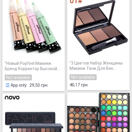
"
3 Цветов Набор Женщины
"
Новый Popfeel Макияж
Макияж Тени Для Век
Бренд Корректор Высокой
Палитра Бровей Тени для
Четкости Корректор Жидкая
Not available
Not available
век Пудра Косметическая
"
Основа BB Крем Косметика
40,17 грн.
Лица Корректор
"
29,53 грн.
App only
: