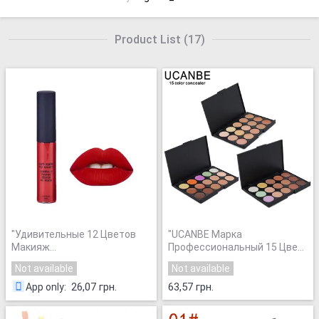
Product List
(
17
)
"
Удивительные 12 Цветов
"
UCANBE Марка
Макияж
Профессиональный 15 Цвет
Водонепроницаемый
Корректор 15 цветов На
Not available
Not available
Матовый Бархат Жидкая
Лице Крем Для Лица Уход
Помада Долгое Блеск Для
Камуфляж основа под
26,07 грн.
63,57 грн.
App only
:
Губ Косметика
"
Макияж Палитры
Косметическая
"