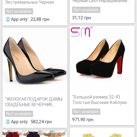
Черный Lash Наращивание
Экстремальных Черная
ресниц Водонепроницаемый
Жидкость Подводка Для
Not available
Not available
Макияж Глаз MRC_MR691
"
Глаз Водонепроницаемый
31,12 грн.
Макияж Eye Liner Карандаш
22,88 грн.
App only
:
Pen Макияж Красота
Инструмента
"
"
Большой размер 32-43
"
ЖЕНСКАЯ ПОДАРОК ДАМЫ
Толстые Высокие Каблуки
СВАДЕБНЫЕ ВЕЧЕРНИЕ
Платформы Насосы 2016
ВЫСОКИЙ КАБЛУК УКАЗАЛ
Not available
Нижние Свадебные Туфли
Not available
ASAKUCHI
Женщина Стадо Ботинки
971,90 грн.
ПРОТИВОСКОЛЬЗЯЩИЕ
582,24 грн.
App only
:
Consize Женщины насосы
"
РАБОТА НАГНЕТАЕТ
БОТИНКИ СУД ПАТЕНТ 302-1