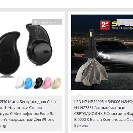
Not available
Not avai
S530 Мини Беспроводная Связь
LED H7 HB39005 HB49006 H8H9
ooth Наушники Стерео
H1 H27881 Автомобильные
итура С Микрофоном Fone Де
СВЕТОДИОДНЫЕ Фары авто Фа
o Универсальный Для iPhone
В 6000 К Белый Ксеноновые Фа
ung
Замена