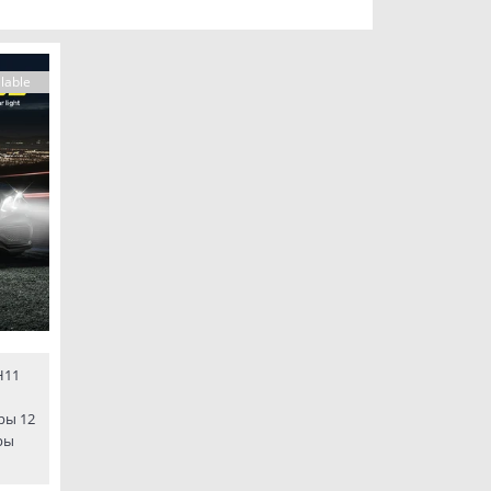
lable
H11
ры 12
ры