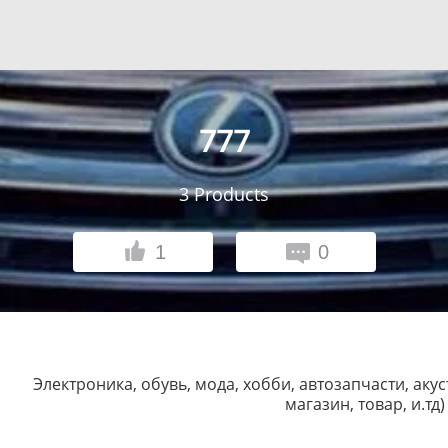
777
3
Products
1
0
Электроника, обувь, мода, хобби, автозапчасти, акус
магазин, товар, и.тд)