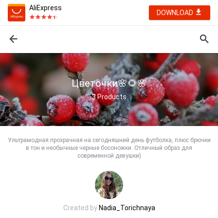
AliExpress
DOWNLOAD
Цветочки🌸🌻🌸
3
Products
Ультрамодная прозрачная на сегодняшний день футболка, плюс брючки
в тон и необычные черные босоножки. Отличный образ для
современной девушки)
Created by
Nadia_Torichnaya