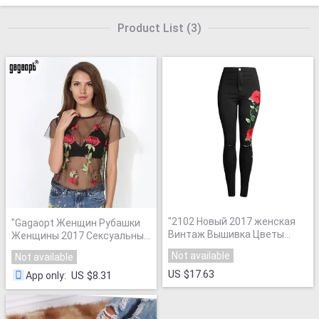
Product List
(
3
)
"
2102 Новый 2017 женская
"
Gagaopt Женщин Рубашки
Винтаж Вышивка Цветы
Женщины 2017 Сексуальный
джинсы Сексуальная Ripped
Клуб Выдалбливают
Not available
Not available
Карандаш Стретч
Вышитые Цветочные Топы
Джинсовые Брюки Женские
US $17.63
Леди Кружева С Коротким
US $8.31
App only
:
Тонкие Узкие Брюки
Рукавом Футболки Мода
Джинсы
"
Топы Роковой
"