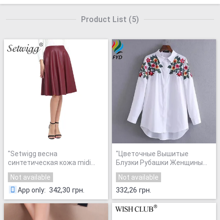
Product List
(
5
)
"
Setwigg весна
"
Цветочные Вышитые
синтетическая кожа midi
Блузки Рубашки Женщины
юбки 63 см женская уличная
Тонкий Белый Топы
Not available
Not available
мода бургундия
Повседневная С Длинным
искусственная кожа колено
Рукавом Блузки Хлопок
342,30 грн.
332,26 грн.
App only
:
длина flare панк юбка sg02
"
Женщины Офиса Рубашки
Бренд Femme ...
"