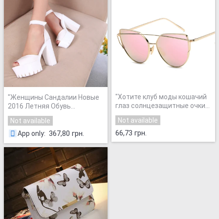
"
Хотите клуб моды кошачий
"
Женщины Сандалии Новые
глаз солнцезащитные очки
2016 Летняя Обувь
женщин бренд Мода
Открытым Носком Сандалии
Not available
Not available
розовое золото зеркало
Платформы Толстый Каблук
солнцезащитные очки
66,73 грн.
Туфли на Высоком каблуке
367,80 грн.
App only
:
уникальный плоский дамы
Белый Черный женщин
со...
"
Разм...
"