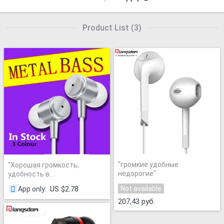
Product List
(
3
)
"
громкие удобные
"
Хорошая громкость,
недорогие
"
удобность в
использовании.
"
Not available
US $2.78
App only
:
207,43 руб.