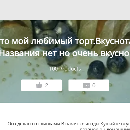
то мой любимый торт.Вкуснот
Названия нет но очень вкусно
100
Products
2
0
Он сделан со сливками.В начинке ягоды.Кушайте вку
главное он домашний