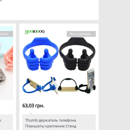
lable
Not available
63,03 грн.
о
Thumb держатель телефона
Планшеты крепление Стенд