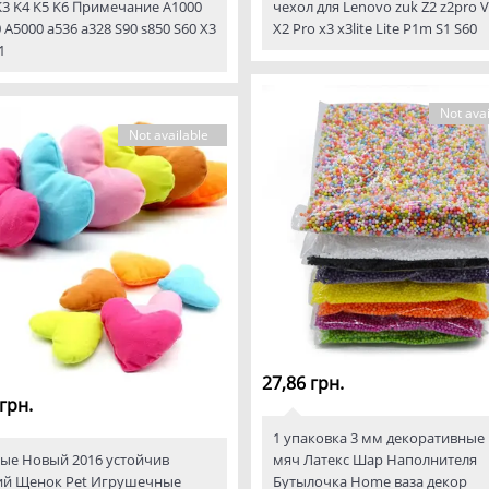
K3 K4 K5 K6 Примечание A1000
чехол для Lenovo zuk Z2 z2pro V
 A5000 a536 a328 S90 s850 S60 X3
X2 Pro x3 x3lite Lite P1m S1 S60
1
Not avai
Not available
27,86 грн.
грн.
1 упаковка 3 мм декоративные
ые Новый 2016 устойчив
мяч Латекс Шар Наполнителя
ий Щенок Pet Игрушечные
Бутылочка Home ваза декор