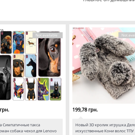
Not available
Not avai
грн.
199,78 грн.
a Симпатичные такса
Новый 3D кролик игрушка Дел
ман собака чехол для Lenovo
искусственные Кони волос ТПУ