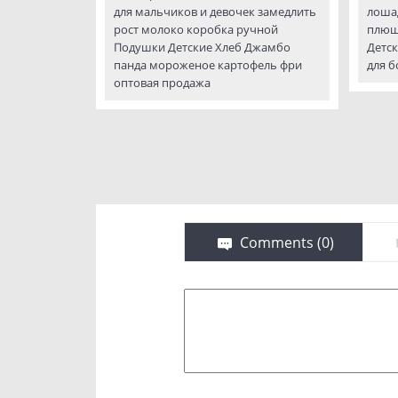
для мальчиков и девочек замедлить
лоша
рост молоко коробка ручной
плюш
Подушки Детские Хлеб Джамбо
Детс
панда мороженое картофель фри
для б
оптовая продажа
Comments (
0
)