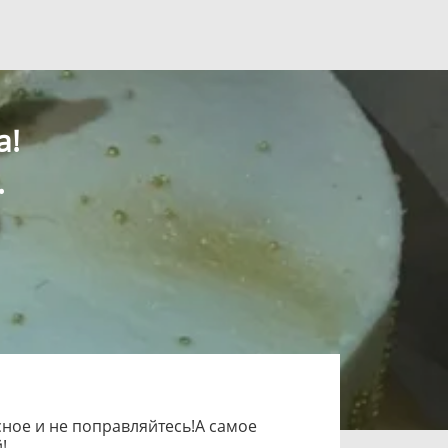
а!
.
сное и не поправляйтесь!А самое
!