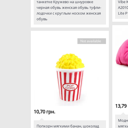
танкетке Кружево на шнуровке
Vibe 
черная обувь женская обувь туфли-
A2010
лодочки с круглым носком женская
Lite P
обувь
Not available
13,79 
10,70 грн.
Модн
Попкорн мягкими банан, шоколад
мягк