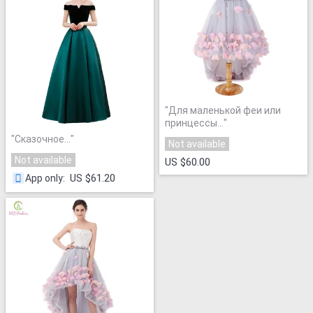
"
Для маленькой феи или
принцессы...
"
"
Сказочное...
"
Not available
Not available
US $60.00
US $61.20
App only
: