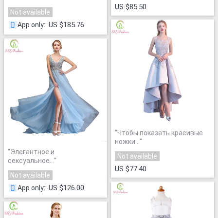
US $85.50
Not available
US $185.76
App only
:
"
Чтобы показать красивые
ножки...
"
"
Элегантное и
Not available
сексуальное...
"
US $77.40
Not available
US $126.00
App only
: