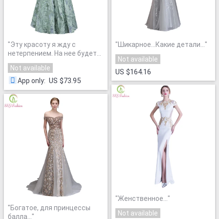
"
Эту красоту я жду с
"
Шикарное...Какие детали...
"
нетерпением. На нее будет
Not available
обзор.
"
Not available
US $164.16
US $73.95
App only
:
"
Женственное...
"
"
Богатое, для принцессы
Not available
балла...
"