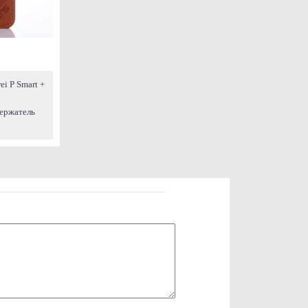
i P Smart +
ержатель