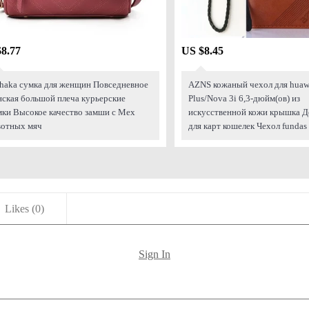
8.77
US $8.45
haka сумка для женщин Повседневное
AZNS кожаный чехол для huawe
ская большой плеча курьерские
Plus/Nova 3i 6,3-дюйм(ов) из
ки Высокое качество замши с Мех
искусственной кожи крышка Д
отных мяч
для карт кошелек Чехол fundas
Likes (
0
)
Sign In