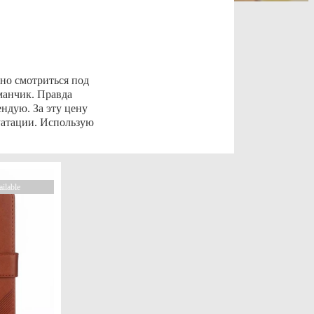
но смотриться под
манчик. Правда
ендую. За эту цену
луатации. Использую
ailable