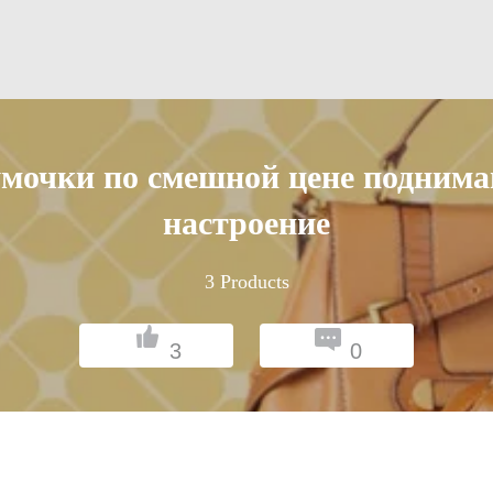
мочки по смешной цене подним
настроение
3
Products
3
0