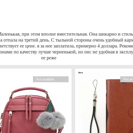
Маленькая, при этом вполне вместительная. Она шикарно и стиль
на отпала на третий день. С тыльной стороны очень удобный кар
тствует ее цене. я за нее заплатила, примерно 4 доллара. Реком
онами по качеству лучше черненькой, но онс не удобная в эксп
ее реже
Not available
Not av