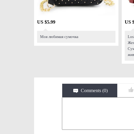
US $5.99
US $
Моя любимая сумочка
Los
Жен
Сум
жив
Comments (
0
)