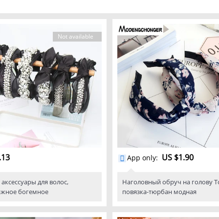
Not available
.13
US $1.90
App only
:
 аксессуары для волос,
Наголовный обруч на голову Т
ажное богемное
повязка-тюрбан модная