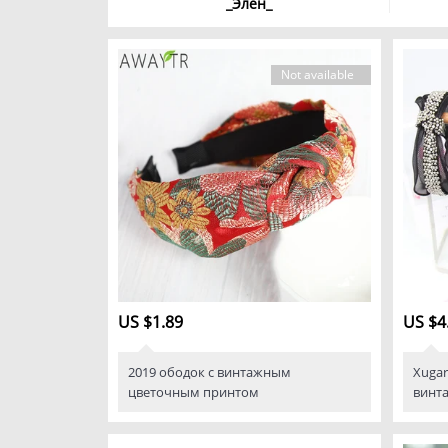
_Элен_
Not available
US $1.89
US $4
2019 ободок с винтажным
Xugar
цветочным принтом
винт