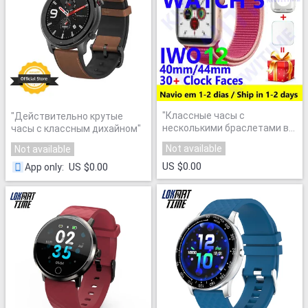
"
Классные часы с
"
Действительно крутые
несколькими браслетами в
часы с классным дихайном
"
комплекте
"
Not available
Not available
US $0.00
US $0.00
App only
: