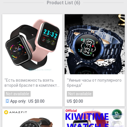
Product List
(
6
)
"
Есть возможность взять
"
Умные часы от популярного
второй браслет в комплекте,
бренда
"
стальной
"
Not available
Not available
US $0.00
US $0.00
App only
: