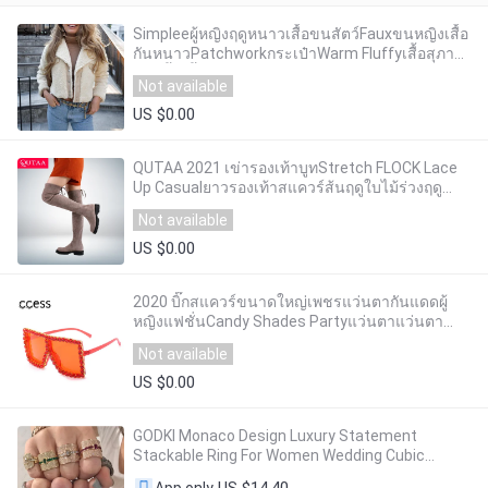
Simpleeผู้หญิงฤดูหนาวเสื้อขนสัตว์Fauxขนหญิงเสื้อ
กันหนาวPatchworkกระเป๋าWarm Fluffyเสื้อสุภาพ
สตรีสั้นเสื้อโค้ทสีขาว2020
Not available
US $0.00
QUTAA 2021 เข่ารองเท้าบูทStretch FLOCK Lace
Up Casualยาวรองเท้าสแควร์ส้นฤดูใบไม้ร่วงฤดู
หนาวรอบToeผู้หญิงรองเท้าSize34-43
Not available
US $0.00
2020 บิ๊กสแควร์ขนาดใหญ่เพชรแว่นตากันแดดผู้
หญิงแฟชั่นCandy Shades Partyแว่นตาแว่นตา
กรอบใส
Not available
US $0.00
GODKI Monaco Design Luxury Statement
Stackable Ring For Women Wedding Cubic
Zircon Engagement Dubai Punk Bridal Top Finger
US $14.40
App only