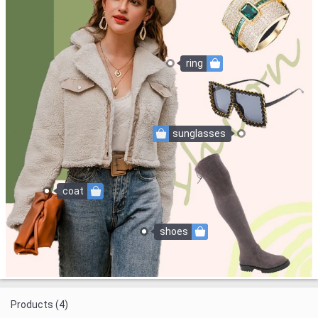
ring
sunglasses
coat
shoes
Products (4)