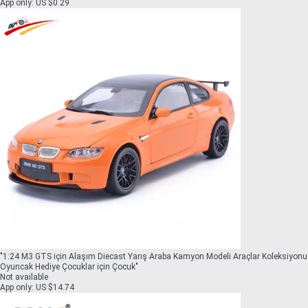
App only
:
US $0.29
"
1:24 M3 GTS için Alaşım Diecast Yarış Araba Kamyon Modeli Araçlar Koleksiyonu
Oyuncak Hediye Çocuklar için Çocuk
"
Not available
App only
:
US $14.74