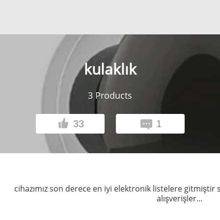
kulaklık
3
Products
33
1
cihazımız son derece en iyi elektronik listelere gitmiştir 
alışverişler...