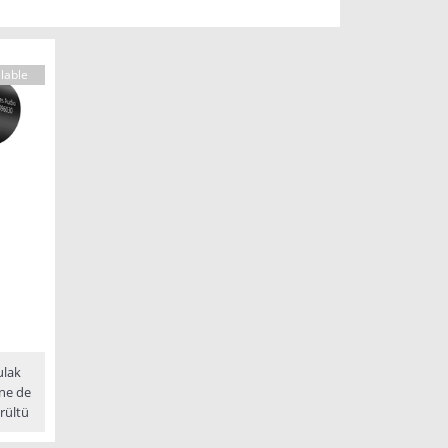
lable
ulak
one de
rültü