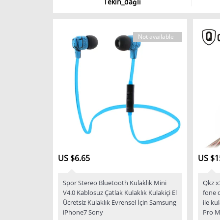
Tekin_dağlı
Not available
US $6.65
US $1
Spor Stereo Bluetooth Kulaklık Mini
Qkz x
V4.0 Kablosuz Çatlak Kulaklık Kulakiçi El
fone 
Ücretsiz Kulaklık Evrensel İçin Samsung
ile ku
iPhone7 Sony
Pro M