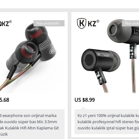
Not available
Not avai
5.68
US $8.99
3 eearphone son orijinal marka
Kz z1 yeni 100% orijinal kulaklık k
de ouvido süper bas Mic 3.5mm
kulaklık profesyonel hifi stereo f
lak Kulaklık Hifi Altın Kaplama Git
ouvido kulaklık iptal süper bas gü
üzik