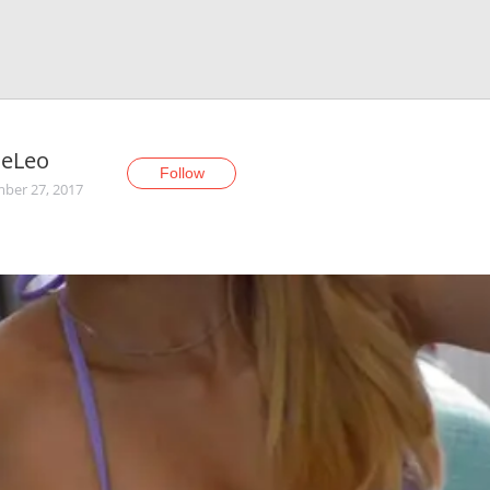
ieLeo
Follow
ber 27, 2017