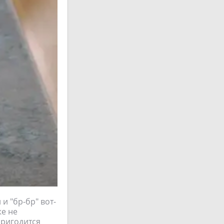
 и "бр-бр" вот-
же не
пригодится