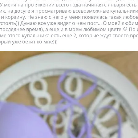
 У меня на протяжении всего года начиная с января есть
ник, на досуге я просматриваю всевозможные купальник
и корзину. Не знаю с чего у меня появилась такая любов
устоять)) Думаю все уже видят о чем пост... О моей люби
 последнее время), а еще и в моем любимом цвете 💜 По 
оме этого купальника есть еще 2, которые ждут своего вр
рый уже оетит ко мне)))