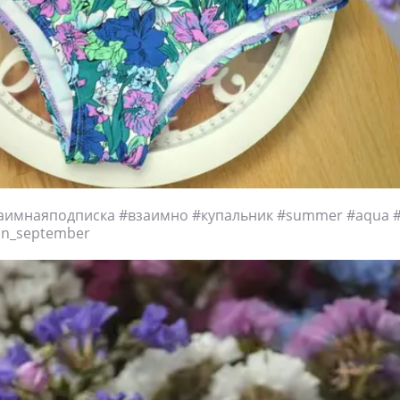
аимнаяподписка #взаимно #купальник #summer #aqua #
in_september