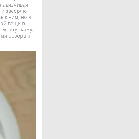
 навязчивая
и и засоряю
ь к ним, но я
мой вещи в
секрету скажу,
емя обзора и