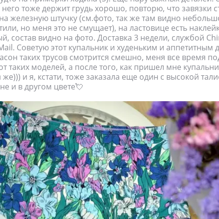
з него тоже держит грудь хорошо, повторю, что завязки 
 на железную штучку (см.фото, так же там видно небольш
тили, но меня это не смущает), на ластовице есть наклей
й, состав видно на фото. Доставка 3 недели, службой Chi
 Mail. Советую этот купальник и худеньким и аппетитным 
фасон таких трусов смотрится смешно, меня все время по
от таких моделей, а после того, как пришел мне купальни
 же))) и я, кстати, тоже заказала еще один с высокой тали
не и в другом цвете💘