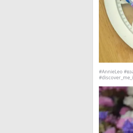
#AnnieLeo #вз
#discover_me_