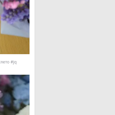
лето #jq