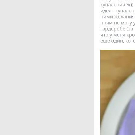
купальничек))
идея - купаль
ними желания 
прям не могу 
гардеробе (за
что у меня кр
еще один, кото