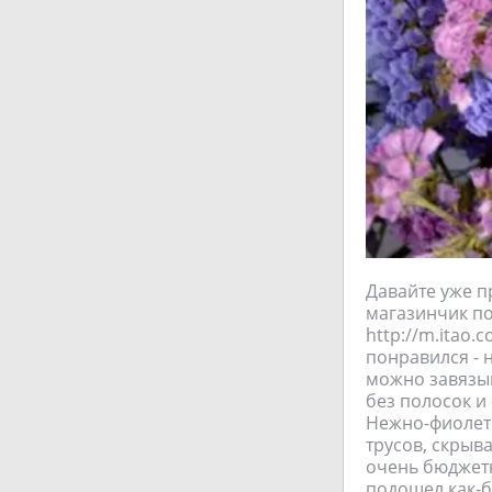
Давайте уже п
магазинчик по
http://m.itao.
понравился - н
можно завязыв
без полосок и 
Нежно-фиолето
трусов, скрыва
очень бюджетн
подошел как-б