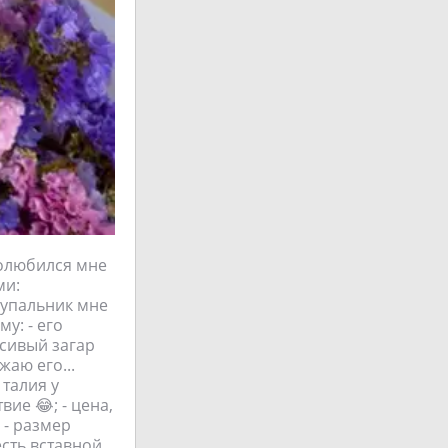
полюбился мне
ми:
 купальник мне
у: - его
асивый загар
жаю его...
 талия у
ие 😂; - цена,
 - размер
есть вставной