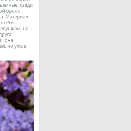
съемные, сзади
ой брак с
ка. Материал
na Post
девушкам, не
друга
к, она
ей, но уже в