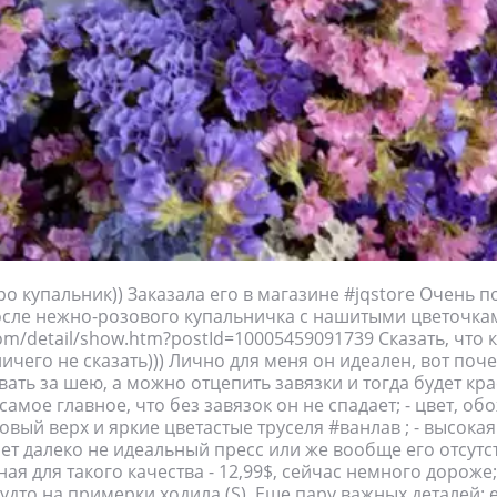
ро купальник)) Заказала его в магазине #jqstore Очень 
сле нежно-розового купальничка с нашитыми цветочка
com/detail/show.htm?postId=10005459091739 Сказать, что
ичего не сказать))) Лично для меня он идеален, вот почем
ать за шею, а можно отцепить завязки и тогда будет кр
самое главное, что без завязок он не спадает; - цвет, обо
вый верх и яркие цветастые труселя #ванлав ; - высокая
ет далеко не идеальный пресс или же вообще его отсутств
ая для такого качества - 12,99$, сейчас немного дороже;
удто на примерки ходила (S). Еще пару важных деталей: 