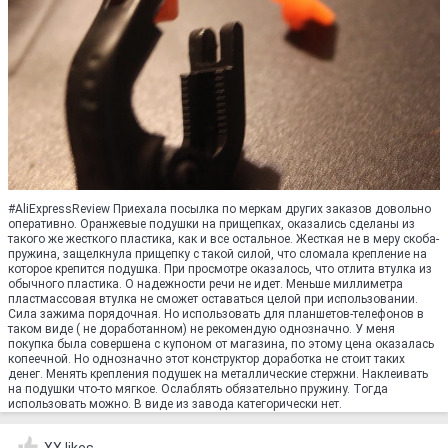
#AliExpressReview Приехала посылка по меркам других заказов довольно
оперативно. Оранжевые подушки на прищепках, оказались сделаны из
такого же жесткого пластика, как и все остальное. Жесткая не в меру скоба-
пружина, защелкнула прищепку с такой силой, что сломала крепление на
которое крепится подушка. При просмотре оказалось, что отлита втулка из
обычного пластика. О надежности речи не идет. Меньше миллиметра
пластмассовая втулка не сможет оставаться целой при использовании.
Сила зажима порядочная. Но использовать для планшетов-телефонов в
таком виде ( не доработанном) не рекомендую однозначно. У меня
покупка была совершена с купоном от магазина, по этому цена оказалась
копеечной. Но однозначно этот конструктор доработка не стоит таких
денег. Менять крепления подушек на металлические стержни. Наклеивать
на подушки что-то мягкое. Ослаблять обязательно пружину. Тогда
использовать можно. В виде из завода категорически нет.
XX likes