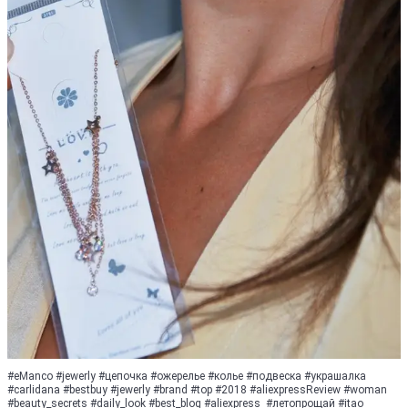
#eManco #jewerly #цепочка #ожерелье #колье #подвеска #украшалка
#carlidana #bestbuy #jewerly #brand #top #2018 #aliexpressReview #woman
#beauty_secrets #daily_lооk #bеst_blоg #аlieхpress #летопрощай #itao