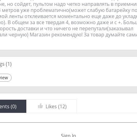
е, но сойдет, пультом надо четко направлять в приемник
3 метров уже проблематично(может слабую батарейку по
мой ленты отклеивается моментально еще даже до уклад
о). В общем за все твердая 4, возможно даже и с +. Боль
орость доставки и что ничего не перепутали(заказывал
ли черную) Магазин рекомендую! За товар думайте сами
gs (
1
)
view
nts (
0
)
Likes (
12
)
Sign In