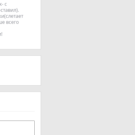
- с
ставил).
ки(слетает
ше всего
!