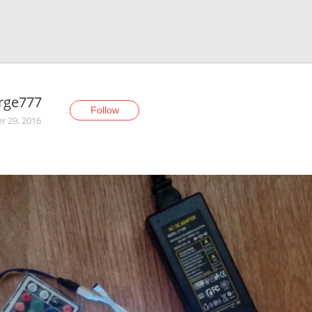
rge777
Follow
r 29, 2016