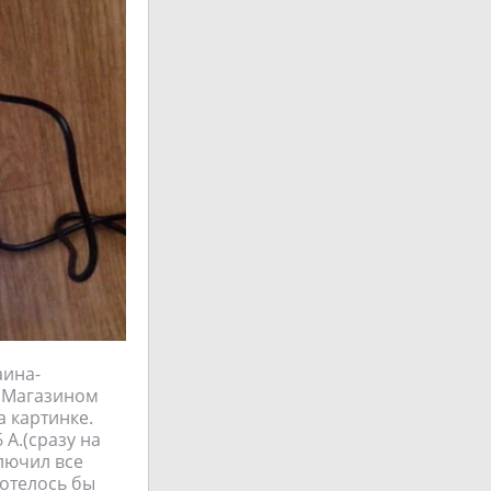
аина-
. Магазином
а картинке.
 А.(сразу на
ключил все
хотелось бы