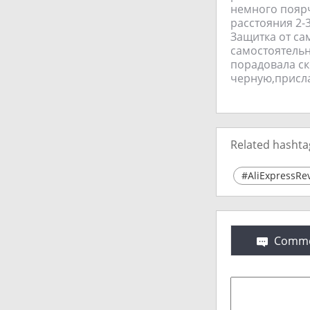
немного поярч
расстояния 2-
Защитка от са
самостоятельн
порадовала ск
черную,присла
Related hashta
#AliExpressRe
Comme