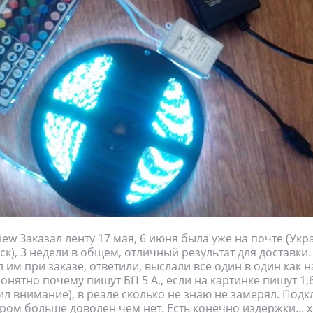
iew Заказал ленту 17 мая, 6 июня была уже на почте (Укр
к), 3 недели в общем, отличный результат для доставки
 им при заказе, ответили, выслали все один в один как н
онятно почему пишут БП 5 А., если на картинке пишут 1,6
ил внимание), в реале сколько не знаю не замерял. Под
аром больше доволен чем нет. Есть конечно издержки... 