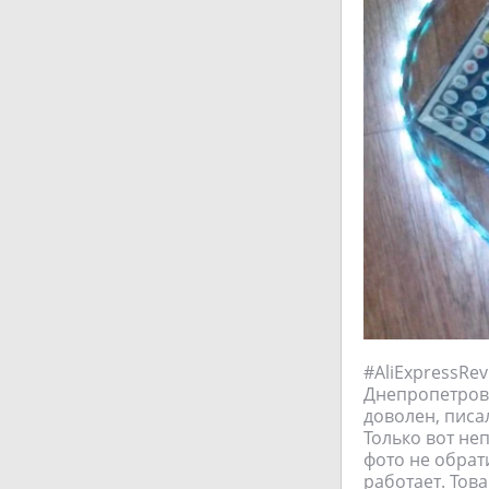
#AliExpressRev
Днепропетровс
доволен, писал
Только вот неп
фото не обрат
работает. Тов