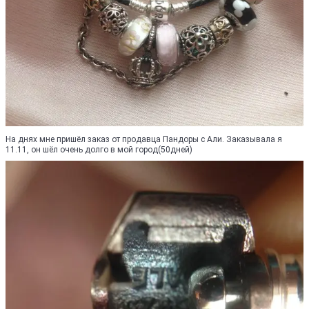
На днях мне пришёл заказ от продавца Пандоры с Али. Заказывала я
11.11, он шёл очень долго в мой город(50дней)