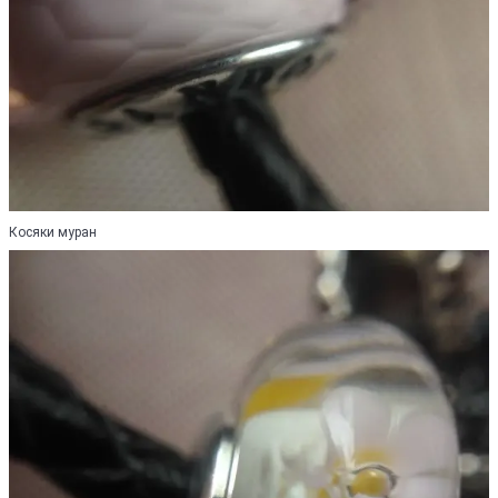
Косяки муран